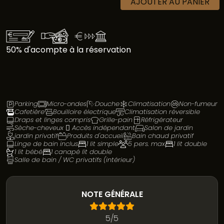
AJOUTER AU PANIER
50% d'acompte à la réservation
Parking
Micro-ondes
Douche
Climatisation
Non-fumeur
Cafetière
Bouilloire électrique
Climatisation réversible
Draps et linges compris
Grille-pain
Réfrigérateur
Sèche-cheveux
Accès indépendant
Salon de jardin
jardin privatif
Produits d'accueil
Bain chaud privatif
Linge de bain inclus
1 lit simple
5 pers. max
1 lit double
1 lit bébé
1 canapé lit double
Salle de bain / WC privatifs (intérieur)
NOTE GÉNÉRALE
5/5