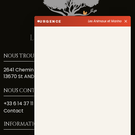
✕
Les Animaux et Marino
URGENCE
NOUS TROUVER
2641 Chemin Des Costiéres
13670 St ANDIOL
NOUS CONTACTER
+33 6 14 37 11 81
Contact
INFORMATIONS