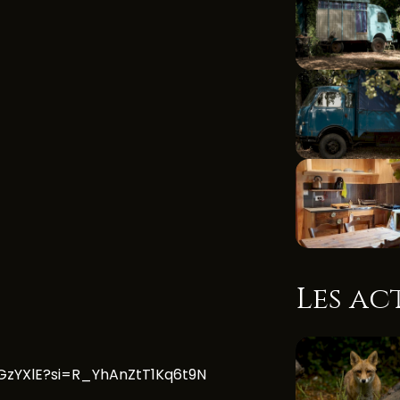
Les ac
zYXlE?si=R_YhAnZtT1Kq6t9N