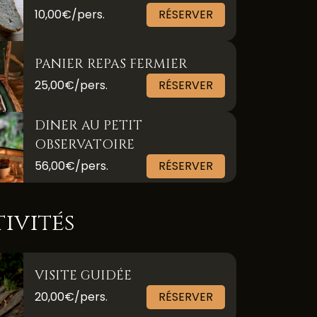
10,00€/pers.
RÉSERVER
PANIER REPAS FERMIER
25,00€/pers.
RÉSERVER
DINER AU PETIT
OBSERVATOIRE
56,00€/pers.
RÉSERVER
tivités
VISITE GUIDÉE
20,00€/pers.
RÉSERVER