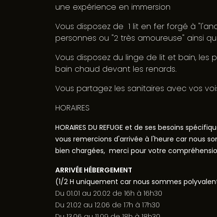
une expérience en immersion
Vous disposez de 1 lit en fer forgé à "l'an
personnes ou "2 très amoureuse" ainsi qu
Vous disposez du linge de lit et bain, les
bain chaud devant les renards.
Vous partagez les sanitaires avec vos voi
HORAIRES
HORAIRES
DU REFUGE
et de ses besoins spécifique
vous remercions d'arrivée à l'heure car nous s
bien chargées, merci pour votre compréhensi
ARRIVÉE HÉBERGEMENT
(1/2 H uniquement car nous sommes polyvalente
Du 01.01 au 20.02 de 16h à 16h30
Du 21.02 au 12.06 de 17h à 17h30
Du 13.06 au 11.09 de 18h à 18h30