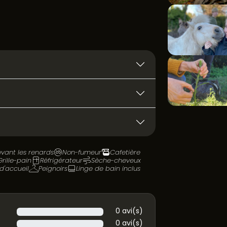
vant les renards
Non-fumeur
Cafetière
Grille-pain
Réfrigérateur
Sèche-cheveux
 d'accueil
Peignoirs
Linge de bain inclus
0 avi(s)
0 avi(s)