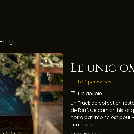
-lodge
Le unic o
de 1 à 3 personnes
1 lit double
Un Truck de collection rest
de l'art". Ce camion histori
notre patrimoine est pour 
au refuge.