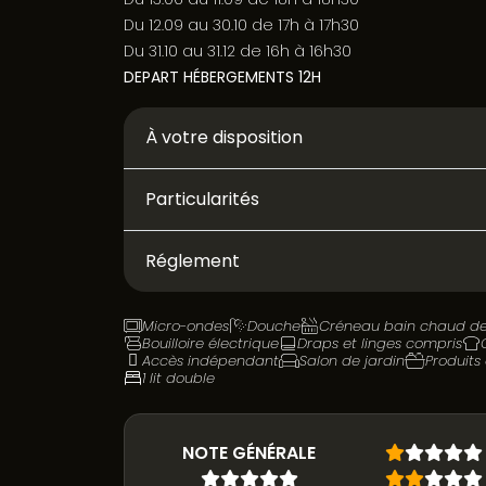
Du 12.09 au 30.10 de 17h à 17h30
Du 31.10 au 31.12 de 16h à 16h30
DEPART HÉBERGEMENTS 12H
À votre disposition
Particularités
Réglement
Micro-ondes
Douche
Créneau bain chaud de
Bouilloire électrique
Draps et linges compris
Accès indépendant
Salon de jardin
Produits
1 lit double
NOTE GÉNÉRALE