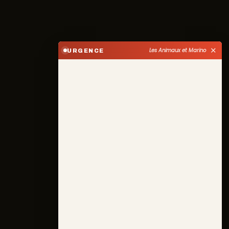
✕
Les Animaux et Marino
URGENCE