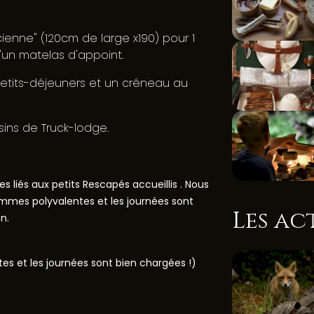
cienne" (120cm de large x190) pour 1
'un matelas d'appoint.
 petits-déjeuners et un créneau au
sins de Truck-lodge.
s liés aux petits Rescapés accueillis .
Nous
ommes polyvalentes et les journées sont
Les ac
on.
s et les journées sont bien chargées !)