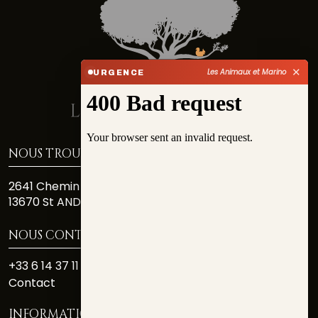
✕
Les Animaux et Marino
URGENCE
NOUS TROUVER
2641 Chemin Des Costiéres
13670 St ANDIOL
NOUS CONTACTER
+33 6 14 37 11 81
Contact
INFORMATIONS