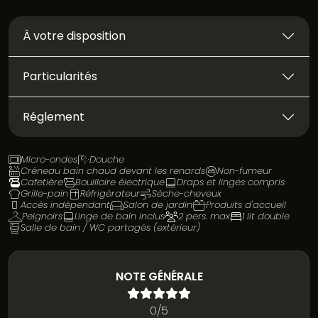
À votre disposition
Particularités
Réglement
Micro-ondes
Douche
Créneau bain chaud devant les renards
Non-fumeur
Cafetière
Bouilloire électrique
Draps et linges compris
Grille-pain
Réfrigérateur
Sèche-cheveux
Accès indépendant
Salon de jardin
Produits d'accueil
Peignoirs
Linge de bain inclus
2 pers. max
1 lit double
Salle de bain / WC partagés (extérieur)
NOTE GÉNÉRALE
0/5