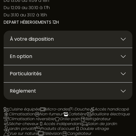
Du 13.06 au 11.09 à 18h
Du 12.09 au 30.10 à 17h
Du 31.10 au 31.12 à 16h
DEPART HÉBERGEMENTS 12H
À votre disposition
En option
Particularités
Réglement
Cuisine équipée
Micro-ondes
Douche
Accès handicapé
Climatisation
Non-fumeur
Cafetière
Bouilloire électrique
Climatisation réversible
Grille-pain
Réfrigérateur
Sèche-cheveux
Accès indépendant
Salon de jardin
jardin privatif
Produits d'accueil
Double vitrage
Vue sur nature
Télévision
Congélateur