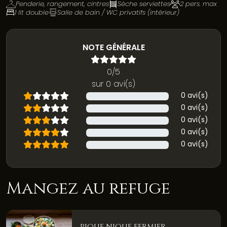
Penderie, rangement, cintres
Sèche serviettes
2 pers. max
1 lit double
Salle de bain / WC privatifs (intérieur)
NOTE GÉNÉRALE
0/5
sur 0 avi(s)
0 avi(s)
0 avi(s)
0 avi(s)
0 avi(s)
0 avi(s)
Mangez au refuge
PIQUE NIQUE FERMIER