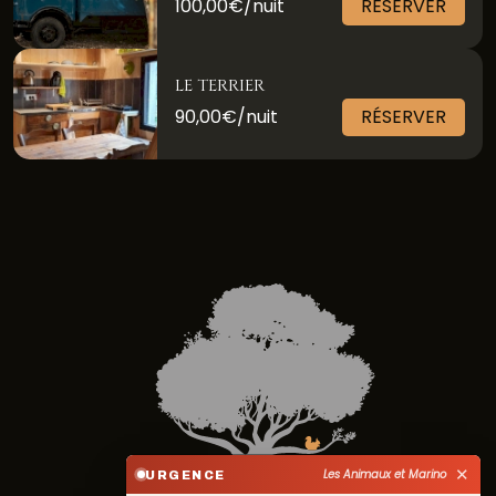
100,00€/nuit
RÉSERVER
LE TERRIER
90,00€/nuit
RÉSERVER
✕
Les Animaux et Marino
URGENCE