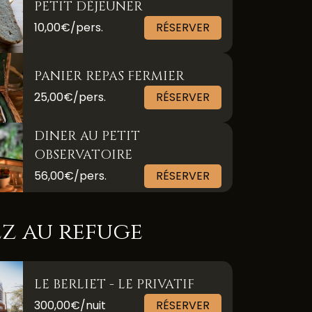
PETIT DÉJEUNER
10,00€/pers.
RÉSERVER
PANIER REPAS FERMIER
25,00€/pers.
RÉSERVER
DINER AU PETIT
OBSERVATOIRE
56,00€/pers.
RÉSERVER
z au refuge
LE BERLIET - LE PRIVATIF
300,00€/nuit
RÉSERVER