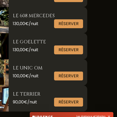
LE 608 MERCEDES
130,00€/nuit
RÉSERVER
LE GOELETTE
130,00€/nuit
RÉSERVER
LE UNIC OM
100,00€/nuit
RÉSERVER
LE TERRIER
90,00€/nuit
RÉSERVER
✕
Les Animaux et Marino
URGENCE