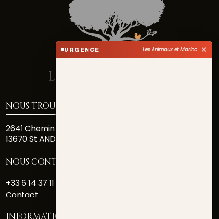
✕
Les Animaux et Marino
URGENCE
NOUS TROUVER
2641 Chemin Des Costiéres
13670 St ANDIOL
NOUS CONTACTER
+33 6 14 37 11 81
Contact
INFORMATIONS