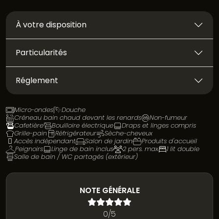
À votre disposition
Particularités
Réglement
Micro-ondes
Douche
Créneau bain chaud devant les renards
Non-fumeur
Cafetière
Bouilloire électrique
Draps et linges compris
Grille-pain
Réfrigérateur
Sèche-cheveux
Accès indépendant
Salon de jardin
Produits d'accueil
Peignoirs
Linge de bain inclus
2 pers. max
1 lit double
Salle de bain / WC partagés (extérieur)
NOTE GÉNÉRALE
0/5