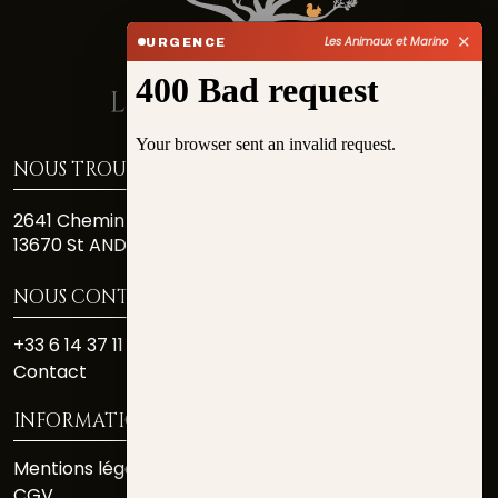
✕
Les Animaux et Marino
URGENCE
NOUS TROUVER
2641 Chemin Des Costiéres
13670 St ANDIOL
NOUS CONTACTER
+33 6 14 37 11 81
Contact
INFORMATIONS
Mentions légales
CGV